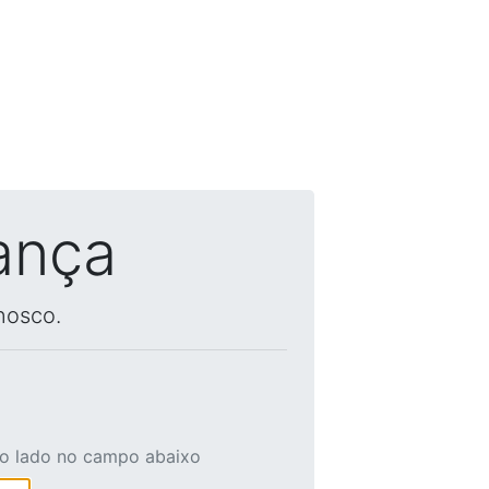
ança
nosco.
ao lado no campo abaixo