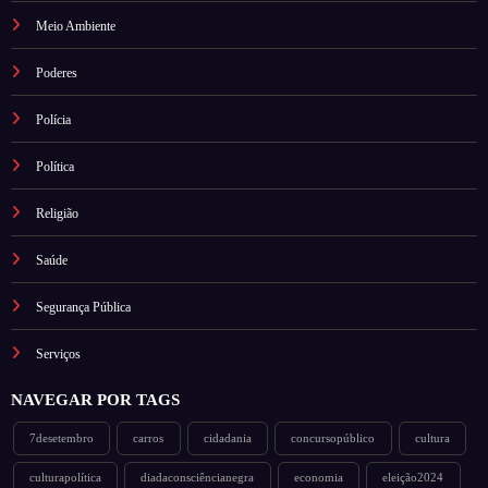
Meio Ambiente
Poderes
Polícia
Política
Religião
Saúde
Segurança Pública
Serviços
NAVEGAR POR TAGS
7desetembro
carros
cidadania
concursopúblico
cultura
culturapolítica
diadaconsciêncianegra
economia
eleição2024