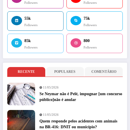
Followers
Followers
55k
75k
Followers
Followers
85k
800
Followers
Followers
RECENTE
POPULARES
COMENTÁRIO
11/05/2026
Se Neymar não é Pelé, impugnar [um concurso
público]não é anular
11/05/2026
Quem responde pelos acidentes com animais
na BR-416: DNIT ou município?