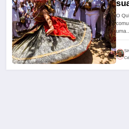
sua
O Qui
comun
uma
Sil
Cé