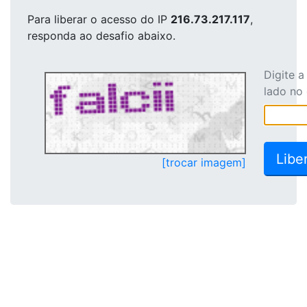
Para liberar o acesso
do IP
216.73.217.117
,
responda ao desafio abaixo.
Digite 
lado no
[trocar imagem]