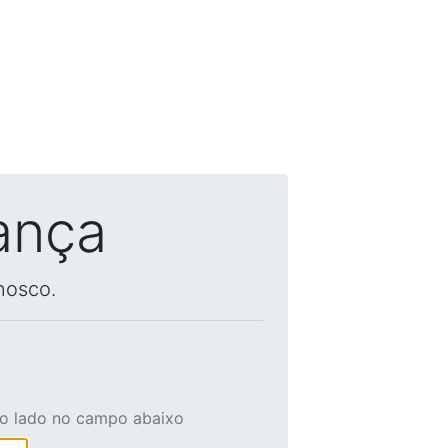
ança
nosco.
ao lado no campo abaixo