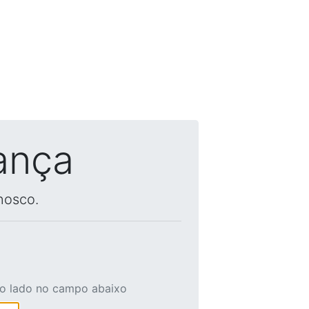
ança
nosco.
ao lado no campo abaixo