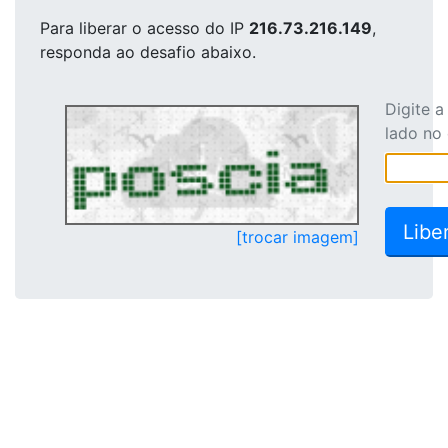
Para liberar o acesso
do IP
216.73.216.149
,
responda ao desafio abaixo.
Digite 
lado no
[trocar imagem]